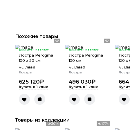
Похожие товары
доступен к заказу
доступен к заказу
доступ
Люстра Perogma
Люстра Perogma
Люст
100 x 50 см
100 см
120 x
Art:
L1888-5
Art:
L1888-3
Art:
L18
Люстры
Люстры
Люстр
625 120
₽
496 030
₽
664
Купить в 1 клик
Купить в 1 клик
Купит
Товары из коллекции
3014
1774