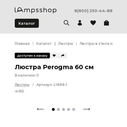
8(800) 250-44-88
Каталог
Главная
Каталог
Люстры
Люстры в стиле неоклас
доступен к заказу
Люстра Perogma 60 см
В наличии:
0
Люстры
Артикул:
L1888-1
165