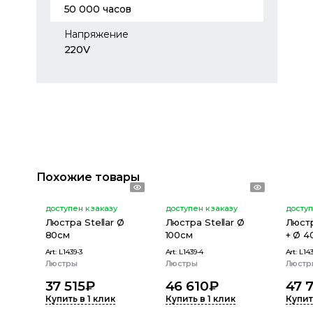
50 000 часов
Напряжение
220V
Похожие товары
доступен к заказу
доступен к заказу
доступ
Люстра Stellar Ø
Люстра Stellar Ø
Люстр
80см
100см
+ Ø 4
Art:
L1439-3
Art:
L1439-4
Art:
L143
Люстры
Люстры
Люстр
37 515
₽
46 610
₽
47 
Купить в 1 клик
Купить в 1 клик
Купит