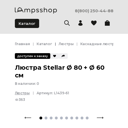
8(800) 250-44-88
Каталог
Главная
Каталог
Люстры
Каскадные люстры
Лю
доступен к заказу
Люстра Stellar Ø 80 + Ø 60
см
В наличии:
0
Люстры
Артикул:
L1439-61
363