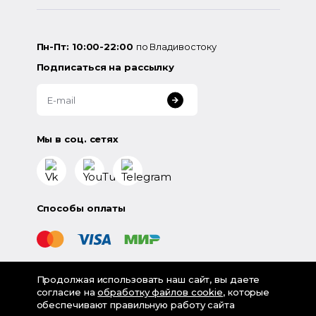
Пн-Пт: 10:00-22:00
по Владивостоку
Подписаться на рассылку
Мы в соц. сетях
Способы оплаты
Продолжая использовать наш сайт, вы даете
©
2026
«LampsShop» - интернет-магазин люстр и
согласие на
обработку файлов cookie
, которые
светильников
обеспечивают правильную работу сайта