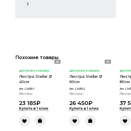
1
Похожие товары
доступен к заказу
доступен к заказу
доступ
Люстра Stellar Ø
Люстра Stellar Ø
Люстр
40см
60см
80см
Art:
L1439-1
Art:
L1439-2
Art:
L143
Люстры
Люстры
Люстр
23 185
₽
26 450
₽
37 5
Купить в 1 клик
Купить в 1 клик
Купит