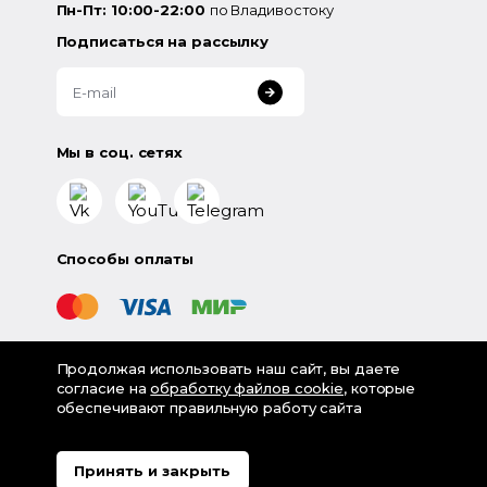
Пн-Пт: 10:00-22:00
по Владивостоку
Подписаться на рассылку
Мы в соц. сетях
Способы оплаты
Продолжая использовать наш сайт, вы даете
©
2026
«LampsShop» - интернет-магазин люстр и
согласие на
обработку файлов cookie
, которые
светильников
обеспечивают правильную работу сайта
Разработка - Digital-агентство House
Политика обработки персональных данных
Принять и закрыть