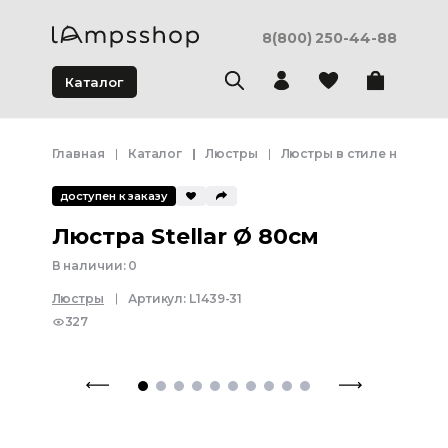
8(800) 250-44-88
Каталог
Главная
Каталог
Люстры
Люстры в стиле неоклас
доступен к заказу
Люстра Stellar Ø 80см
В наличии:
0
Люстры
Артикул:
L1439-31
327