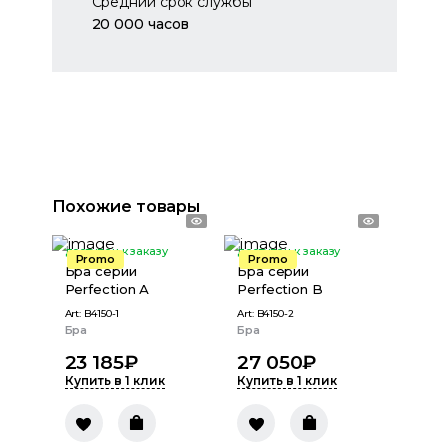
Средний срок службы
20 000 часов
Похожие товары
доступен к заказу
доступен к заказу
Promo
Promo
Бра серии
Бра серии
Perfection А
Perfection B
Art:
B4150-1
Art:
B4150-2
Бра
Бра
23 185
₽
27 050
₽
Купить в 1 клик
Купить в 1 клик