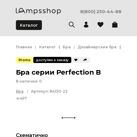
8(800) 250-44-88
Каталог
Главная
Каталог
Бра
Дизайнерские бра
Бра се
Promo
доступен к заказу
Бра серии Perfection B
В наличии:
0
Бра
Артикул:
B4150-22
497
Схематично