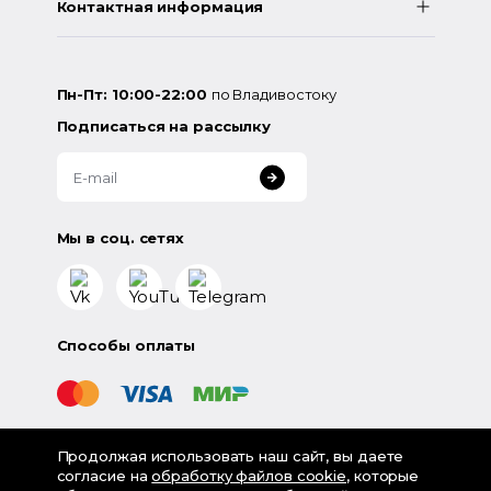
Контактная информация
Пн-Пт: 10:00-22:00
по Владивостоку
Подписаться на рассылку
Мы в соц. сетях
Способы оплаты
Продолжая использовать наш сайт, вы даете
©
2026
«LampsShop» - интернет-магазин люстр и
согласие на
обработку файлов cookie
, которые
светильников