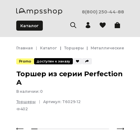
8(800) 250-44-88
Каталог
Главная
Каталог
Торшеры
Металлические торше
Promo
доступен к заказу
Торшер из серии Perfection
А
В наличии:
0
Торшеры
Артикул:
T6029-12
402