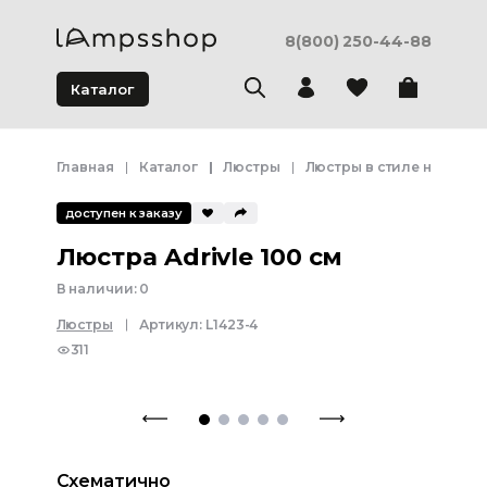
8(800) 250-44-88
Каталог
Главная
Каталог
Люстры
Люстры в стиле неоклас
доступен к заказу
Люстра Adrivle 100 см
В наличии:
0
Люстры
Артикул:
L1423-4
311
Схематично