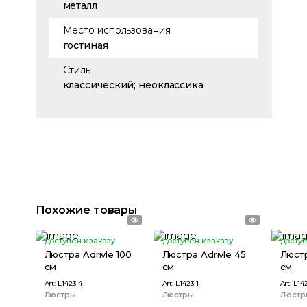
металл
Место использования
гостиная
Стиль
классический; неоклассика
Похожие товары
доступен к заказу
доступен к заказу
доступ
Люстра Adrivle 100
Люстра Adrivle 45
Люстр
см
см
см
Art:
L1423-4
Art:
L1423-1
Art:
L14
Люстры
Люстры
Люстр