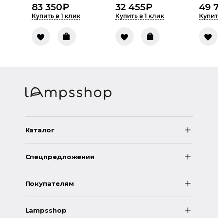
83 350
₽
32 455
₽
49 
Купить в 1 клик
Купить в 1 клик
Купит
Каталог
Спецпредложения
Покупателям
Lampsshop