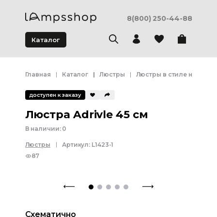
8(800) 250-44-88
Каталог
Главная
Каталог
Люстры
Люстры в стиле неоклас
доступен к заказу
Люстра Adrivle 45 см
В наличии:
0
Люстры
Артикул:
L1423-1
87
Схематично