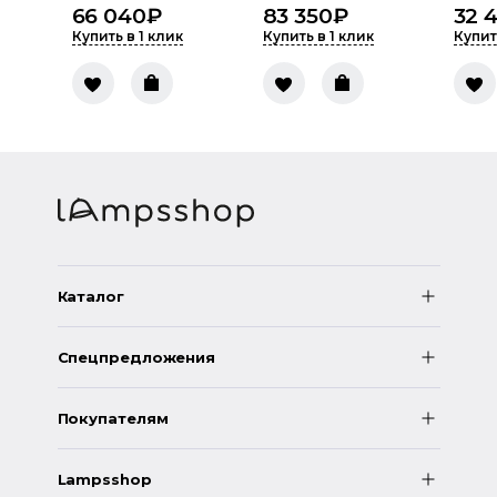
66 040
₽
83 350
₽
32 
Купить в 1 клик
Купить в 1 клик
Купит
Каталог
Спецпредложения
Покупателям
Lampsshop