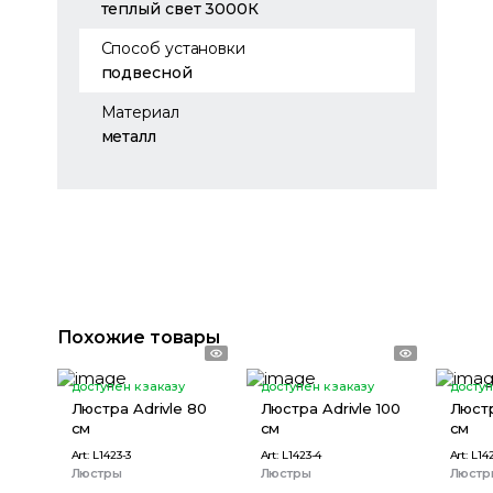
теплый свет 3000К
Способ установки
подвесной
Материал
металл
Похожие товары
доступен к заказу
доступен к заказу
доступ
Люстра Adrivle 80
Люстра Adrivle 100
Люстр
см
см
см
Art:
L1423-3
Art:
L1423-4
Art:
L142
Люстры
Люстры
Люстр