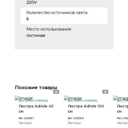
220V
Количество источников света
6
Место использования
гостиная
Похожие товары
доступен к заказу
доступен к заказу
доступ
Люстра Adrivle 45
Люстра Adrivle 100
Люстр
см
см
см
Art:
L1423-1
Art:
L1423-4
Art:
L14
Люстры
Люстры
Люстр