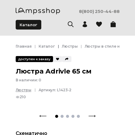
8(800) 250-44-88
Каталог
Главная
Каталог
Люстры
Люстры в стиле неоклас
доступен к заказу
Люстра Adrivle 65 см
В наличии:
0
Люстры
Артикул:
L1423-2
210
Схематично