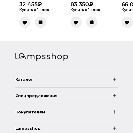
32 455
₽
83 350
₽
66 
Купить в 1 клик
Купить в 1 клик
Купит
Каталог
Спецпредложения
Покупателям
Lampsshop